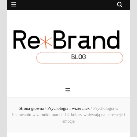
RebrandBlog.pl
Rebranding, marketing, eCommerce
Strona główna
/
Psychologia i wizerunek
/
Psychologia w
budowaniu wizerunku marki: Jak kolory wpływają na percepcję i
emocje