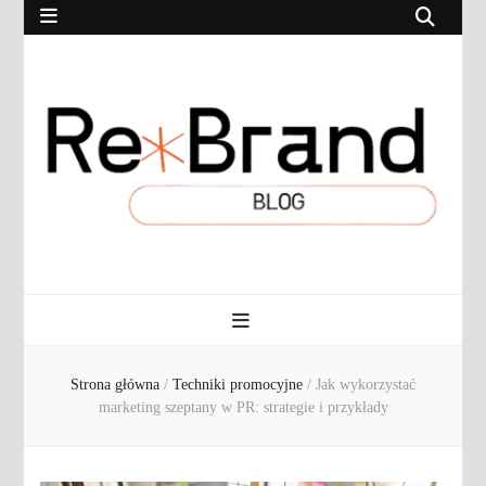
RebrandBlog.pl
Rebranding, marketing, eCommerce
Strona główna
/
Techniki promocyjne
/
Jak wykorzystać
marketing szeptany w PR: strategie i przykłady