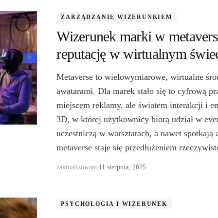
ZARZĄDZANIE WIZERUNKIEM
Wizerunek marki w metaverse
reputację w wirtualnym świe
Metaverse to wielowymiarowe, wirtualne śro
awatarami. Dla marek stało się to cyfrową p
miejscem reklamy, ale światem interakcji i e
3D, w której użytkownicy biorą udział w even
uczestniczą w warsztatach, a nawet spotkaj
metaverse staje się przedłużeniem rzeczywis
zaktualizowano
11 sierpnia, 2025
PSYCHOLOGIA I WIZERUNEK