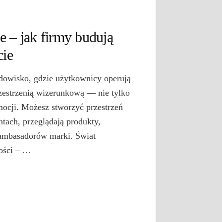
 – jak firmy budują
cie
dowisko, gdzie użytkownicy operują
rzestrzenią wizerunkową — nie tylko
mocji. Możesz stworzyć przestrzeń
tach, przeglądają produkty,
ą ambasadorów marki. Świat
tości – …