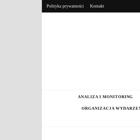
Polityka prywatności
Kontakt
RebrandBlo
Rebranding, marketing, eCommerce
ANALIZA I MONITORING
ORGANIZACJA WYDARZE