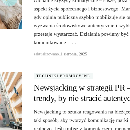
Globalne kryzysy klimatyczne – susze, poża
aspekt życia społecznego i biznesowego. Mar
gdy opinia publiczna szybko mobilizuje się 
wyzwania środowiskowe autentycznie i szy
przestaje wystarczać. Działania powinny być 
komunikowane – …
zaktualizowano
11 sierpnia, 2025
TECHNIKI PROMOCYJNE
Newsjacking w strategii PR 
trendy, by nie stracić autenty
Newsjacking to sztuka reagowania na bieżąc
taki sposób, aby tworzyć komunikację marki
realnego. Jeśli trafisz z komentarzem, mem