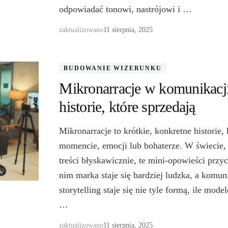
odpowiadać tonowi, nastrójowi i …
zaktualizowano
11 sierpnia, 2025
BUDOWANIE WIZERUNKU
Mikronarracje w komunikacji
historie, które sprzedają
Mikronarracje to krótkie, konkretne historie,
momencie, emocji lub bohaterze. W świecie,
treści błyskawicznie, te mini-opowieści przy
nim marka staje się bardziej ludzka, a komu
storytelling staje się nie tyle formą, ile mo
…
zaktualizowano
11 sierpnia, 2025