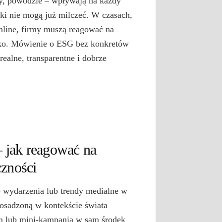
ry, powodzie – wpływają na każdy
ki nie mogą już milczeć. W czasach,
online, firmy muszą reagować na
bko. Mówienie o ESG bez konkretów
realne, transparentne i dobrze
– jak reagować na
czności
e wydarzenia lub trendy medialne w
 osadzoną w kontekście świata
em lub mini-kampanią w sam środek