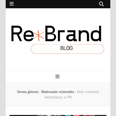
RebrandBlog.pl
Rebranding, marketing, eCommerce
Strona główna
/
Budowanie wizerunku
/
Rola wizualnej
identyfikacji w PR