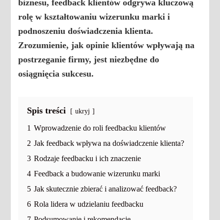
biznesu,
feedback klientów
odgrywa kluczową
rolę w kształtowaniu
wizerunku marki
i
podnoszeniu
doświadczenia klienta
.
Zrozumienie, jak opinie klientów wpływają na
postrzeganie firmy, jest niezbędne do
osiągnięcia sukcesu.
Spis treści
ukryj
1
Wprowadzenie do roli feedbacku klientów
2
Jak feedback wpływa na doświadczenie klienta?
3
Rodzaje feedbacku i ich znaczenie
4
Feedback a budowanie wizerunku marki
5
Jak skutecznie zbierać i analizować feedback?
6
Rola lidera w udzielaniu feedbacku
7
Podsumowanie i rekomendacje