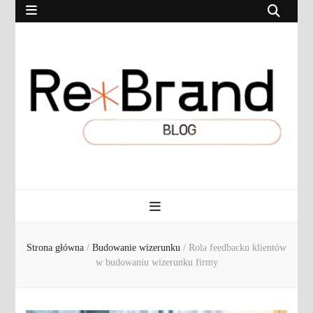
RebrandBlog.pl
Rebranding, marketing, eCommerce
Strona główna
/
Budowanie wizerunku
/
Rola feedbacku klientów
w budowaniu wizerunku firmy