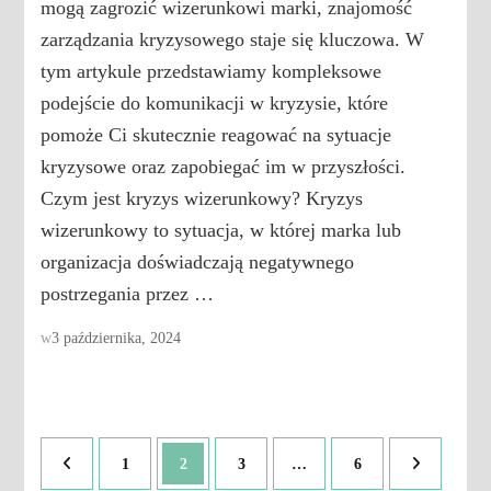
mogą zagrozić wizerunkowi marki, znajomość
zarządzania kryzysowego staje się kluczowa. W
tym artykule przedstawiamy kompleksowe
podejście do komunikacji w kryzysie, które
pomoże Ci skutecznie reagować na sytuacje
kryzysowe oraz zapobiegać im w przyszłości.
Czym jest kryzys wizerunkowy? Kryzys
wizerunkowy to sytuacja, w której marka lub
organizacja doświadczają negatywnego
postrzegania przez …
w
3 października, 2024
Stronicowanie
Strona
Strona
Strona
Strona
1
2
3
…
6
wpisów