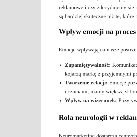
reklamowe i czy zdecydujemy się n
są bardziej skuteczne niż te, które
Wpływ emocji na proces
Emocje wpływają na nasze postrze
Zapamiętywalność:
Komunikaty 
kojarzą markę z przyjemnymi prz
Tworzenie relacji:
Emocje pozw
uczuciami, mamy większą skłonn
Wpływ na wizerunek:
Pozytywn
Rola neurologii w rekla
Neuromarketing dostarcza cennych 