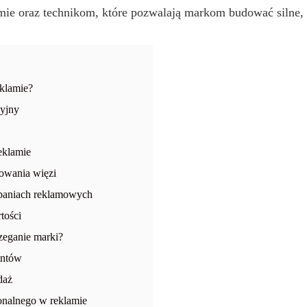
amie oraz technikom, które pozwalają markom budować silne, 
klamie?
yjny
eklamie
dowania więzi
paniach reklamowych
tości
rzeganie marki?
entów
daż
onalnego w reklamie