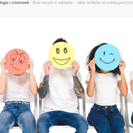
logia i wizerunek
/
Rola emocji w reklamie – Jakie techniki wywołują pozytyw