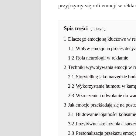
przyjrzymy się roli emocji w rekl
Spis treści
ukryj
1
Dlaczego emocje są kluczowe w re
1.1
Wpływ emocji na proces decyz
1.2
Rola neurologii w reklamie
2
Techniki wywoływania emocji w r
2.1
Storytelling jako narzędzie bu
2.2
Wykorzystanie humoru w kam
2.3
Wzruszenie i odwołanie do war
3
Jak emocje przekładają się na post
3.1
Budowanie lojalności konsum
3.2
Pozytywne skojarzenia a sprze
3.3
Personalizacja przekazu emocj