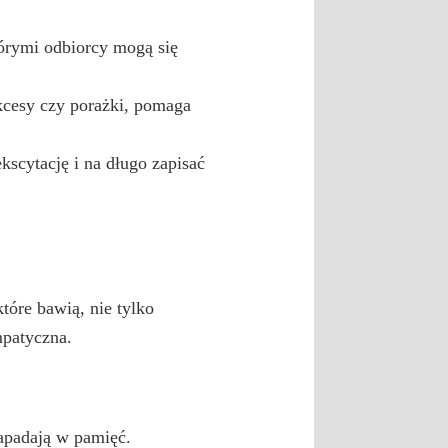
órymi odbiorcy mogą się
cesy czy porażki, pomaga
scytację i na długo zapisać
óre bawią, nie tylko
mpatyczna.
apadają w pamięć.