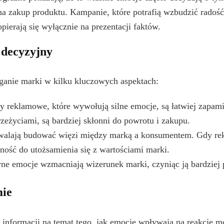
a zakup produktu. Kampanie, które potrafią wzbudzić radość
 opierają się wyłącznie na prezentacji faktów.
 decyzyjny
ganie marki w kilku kluczowych aspektach:
reklamowe, które wywołują silne emocje, są łatwiej zapami
eżyciami, są bardziej skłonni do powrotu i zakupu.
alają budować więzi między marką a konsumentem. Gdy rek
ość do utożsamienia się z wartościami marki.
e emocje wzmacniają wizerunek marki, czyniąc ją bardziej pr
mie
informacji na temat tego, jak emocje wpływają na reakcje 