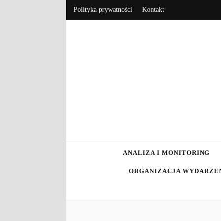
Polityka prywatności
Kontakt
RebrandBlo
Rebranding, marketing, eCommerce
ANALIZA I MONITORING
ORGANIZACJA WYDARZE