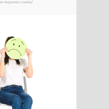
ne skojarzenia z marką?