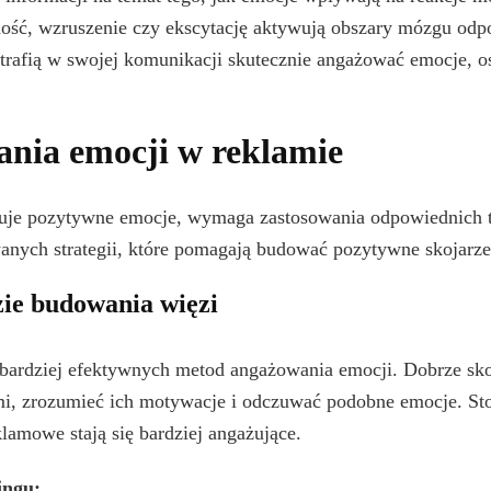
adość, wzruszenie czy ekscytację aktywują obszary mózgu od
otrafią w swojej komunikacji skutecznie angażować emocje, o
nia emocji w reklamie
uje pozytywne emocje, wymaga zastosowania odpowiednich te
anych strategii, które pomagają budować pozytywne skojarze
zie budowania więzi
ajbardziej efektywnych metod angażowania emocji. Dobrze sk
mi, zrozumieć ich motywacje i odczuwać podobne emocje. Sto
lamowe stają się bardziej angażujące.
ingu: