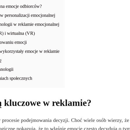
 na emocje odbiorców?
w personalizacji emocjonalnej
ologii w reklamie emocjonalnej
) i wirtualna (VR)
towaniu emocji
 wykorzystały emocje w reklamie
ę
nologii
niach społecznych
ą kluczowe w reklamie?
 procesie podejmowania decyzji. Choć wiele osób wierzy, że 
logiczne pokazują, że to właśnie emocje często decydują o t