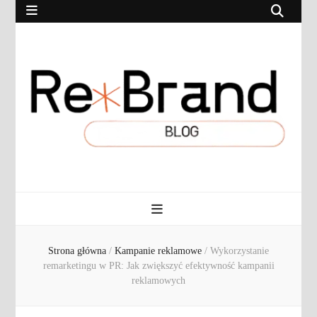
RebrandBlog.pl
Rebranding, marketing, eCommerce
Strona główna
/
Kampanie reklamowe
/
Wykorzystanie
remarketingu w PR: Jak zwiększyć efektywność kampanii
reklamowych