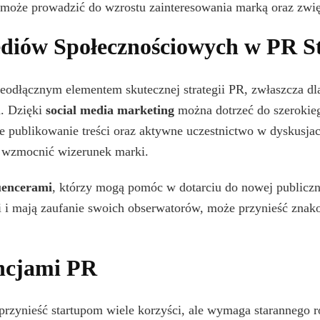
i może prowadzić do wzrostu zainteresowania marką oraz zwię
diów Społecznościowych w PR S
eodłącznym elementem skutecznej strategii PR, zwłaszcza dla
. Dzięki
social media marketing
można dotrzeć do szerokie
ne publikowanie treści oraz aktywne uczestnictwo w dyskusja
 wzmocnić wizerunek marki.
uencerami
, którzy mogą pomóc w dotarciu do nowej publicz
i i mają zaufanie swoich obserwatorów, może przynieść znako
ncjami PR
rzynieść startupom wiele korzyści, ale wymaga starannego r