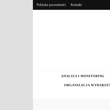
Polityka prywatności
Kontakt
RebrandBlo
Rebranding, marketing, eCommerce
ANALIZA I MONITORING
ORGANIZACJA WYDARZE