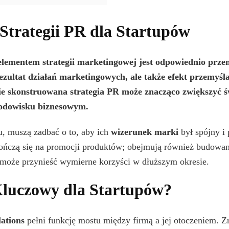
trategii PR dla Startupów
ementem strategii marketingowej jest odpowiednio prz
rezultat działań marketingowych, ale także efekt przemyś
ie skonstruowana strategia PR może znacząco zwiększyć ś
odowisku biznesowym.
ju, muszą zadbać o to, aby ich
wizerunek marki
był spójny i 
kończą się na promocji produktów; obejmują również budowani
 może przynieść wymierne korzyści w dłuższym okresie.
Kluczowy dla Startupów?
lations
pełni funkcję mostu między firmą a jej otoczeniem. Z