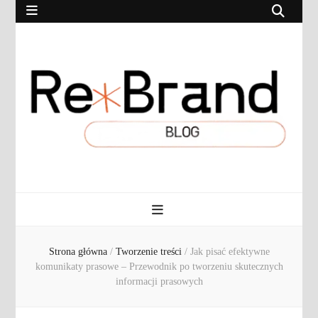
RebrandBlog.pl
Rebranding, marketing, eCommerce
Strona główna
/
Tworzenie treści
/
Jak pisać efektywne
komunikaty prasowe – Przewodnik po tworzeniu skutecznych
informacji prasowych